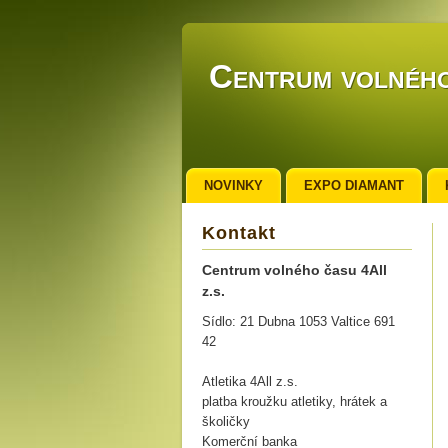
Centrum volného
NOVINKY
EXPO DIAMANT
Kontakt
Centrum volného času 4All
z.s.
Sídlo: 21 Dubna 1053 Valtice 691
42
Atletika 4All z.s.
platba kroužku atletiky, hrátek a
školičky
Komerční banka