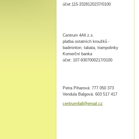
účet:115-3328120237/0100
Centrum 4All z.s.
platba ostatních kroužků -
badminton, tabata, trampolinky
Komerční banka
účet: 107-9307000217/0100
Petra Piharová: 777 050 373
Vendula Balgová: 603 517 417
centrum4
all@emai
l.cz