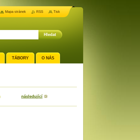
Mapa stránek
RSS
Tisk
TÁBORY
O NÁS
následující