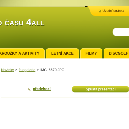
Úvodní stránka
 času 4all
KROUŽKY A AKTIVITY
LETNÍ AKCE
FILMY
DISCGOLF
Novinky
>
fotogalerie
>
IMG_6670.JPG
předchozí
Spustit prezentaci