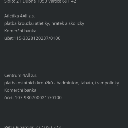
Sídlo: 21 Dubna 1053 Valtice 691 42
Atletika 4All z.s.
platba kroužku atletiky, hrátek a školičky
Komerční banka
účet:115-3328120237/0100
Centrum 4All z.s.
platba ostatních kroužků - badminton, tabata, trampolinky
Komerční banka
účet: 107-9307000217/0100
Petra Piharová: 777 050 373