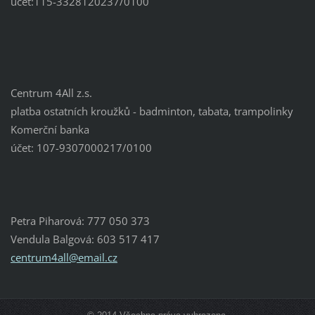
účet:115-3328120237/0100
Centrum 4All z.s.
platba ostatních kroužků - badminton, tabata, trampolinky
Komerční banka
účet: 107-9307000217/0100
Petra Piharová: 777 050 373
Vendula Balgová: 603 517 417
centrum4
all@emai
l.cz