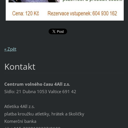
« Zpět
Kontakt
Centrum volného času 4All z.s.
Sídlo: 21 Dubna 1053 Valtice 691 42
Atletika 4All z.s.
platba kroužku atletiky, hrátek a školičky
Komerční banka