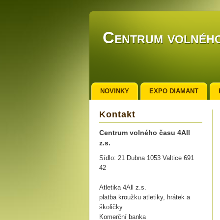
Centrum volného
NOVINKY
EXPO DIAMANT
Kontakt
Centrum volného času 4All
z.s.
Sídlo: 21 Dubna 1053 Valtice 691
42
Atletika 4All z.s.
platba kroužku atletiky, hrátek a
školičky
Komerční banka