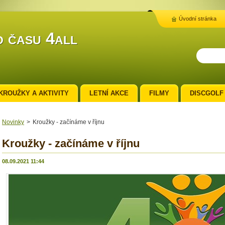
Úvodní stránka
 času 4all
KROUŽKY A AKTIVITY
LETNÍ AKCE
FILMY
DISCGOLF
Novinky
>
Kroužky - začínáme v říjnu
Kroužky - začínáme v říjnu
08.09.2021 11:44