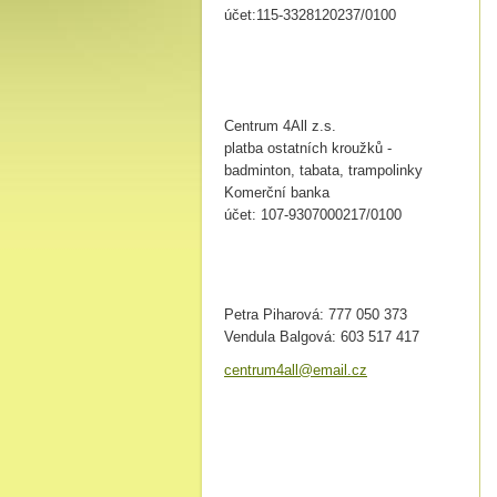
účet:115-3328120237/0100
Centrum 4All z.s.
platba ostatních kroužků -
badminton, tabata, trampolinky
Komerční banka
účet: 107-9307000217/0100
Petra Piharová: 777 050 373
Vendula Balgová: 603 517 417
centrum4
all@emai
l.cz