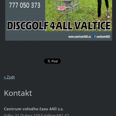
« Zpět
Kontakt
Centrum volného času 4All z.s.
Sídlo: 21 Dubna 1053 Valtice 691 42