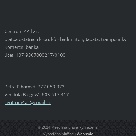
Centrum 4All z.s.
platba ostatních kroužků - badminton, tabata, trampolinky
Komerční banka
účet: 107-9307000217/0100
Petra Piharová: 777 050 373
Vendula Balgová: 603 517 417
centrum4
all@emai
l.cz
© 2014 Všechna práva vyhrazena.
Vytvořeno službou
Webnode