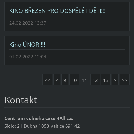
KINO BŘEZEN PRO DOSPĚLÉ I DĚTI!!!
24.02.2022 13:37
Kino ÚNOR !!!
01.02.2022 12:04
<<
<
9
10
11
12
13
>
>>
Kontakt
Centrum volného času 4All z.s.
Sídlo: 21 Dubna 1053 Valtice 691 42