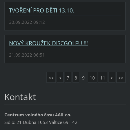
TVOŘENÍ PRO DĚTI 13.10.
30.09.2022 09:12
NOVÝ KROUŽEK DISCGOLFU !!!
21.09.2022 06:51
<<
<
7
8
9
10
11
>
>>
Kontakt
Centrum volného času 4All z.s.
Sídlo: 21 Dubna 1053 Valtice 691 42